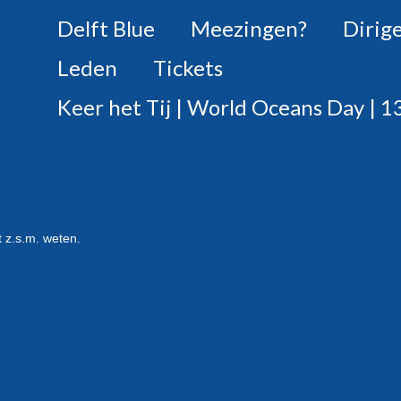
Delft Blue
Meezingen?
Dirig
Leden
Tickets
Keer het Tij | World Oceans Day | 13
it z.s.m. weten.