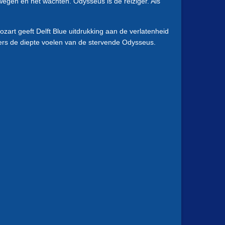
egen en het wachten. Odysseus is de reiziger. Als
art geeft Delft Blue uitdrukking aan de verlatenheid
ders de diepte voelen van de stervende Odysseus.