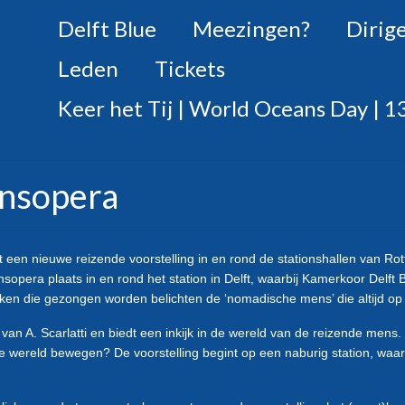
Delft Blue
Meezingen?
Dirig
Leden
Tickets
Keer het Tij | World Oceans Day | 13
onsopera
n nieuwe reizende voorstelling in en rond de stationshallen van Rot
nsopera plaats in en rond het station in Delft, waarbij Kamerkoor Delf
rken die gezongen worden belichten de ‘nomadische mens’ die altijd op 
an A. Scarlatti en biedt een inkijk in de wereld van de reizende mens
 de wereld bewegen?
De voorstelling begint op een naburig station, wa